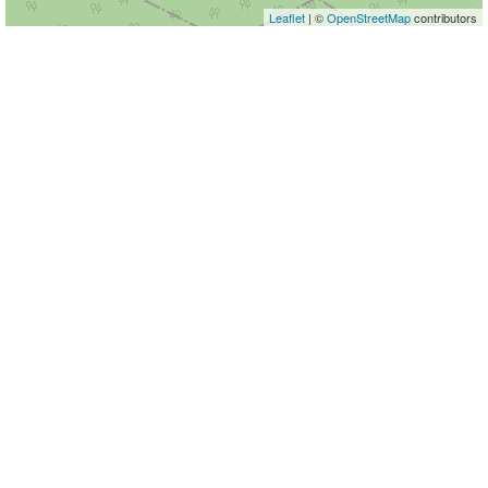
Leaflet
| ©
OpenStreetMap
contributors