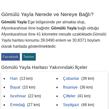
Gömülü Yayla Nerede ve Nereye Bağlı?
Gömülü Yayla
Ege bölgesinde yer almakta olup,
Afyonkarahisar iline bağlıdır.
Gömülü Yayla
bağlı olduğu
Afyonkarahisar iline 41 kilometre mesafe uzaklıktadır.
Gömülü
Yayla haritası
konumu 39.0490 enlem ve 30.8371 boylam
olarak haritada gösterilmektedir.
Facebook
Twitter
Gömülü Yayla Haritası Yakınındaki İlçeler
Han
(13 km)
Çobanlar
(39 km)
Bayat
(10 km)
İhsaniye
(36 km)
İscehisar
(22 km)
Çifteler
(41 km)
Emirdağ
(27 km)
Seyitgazi
(46 km)