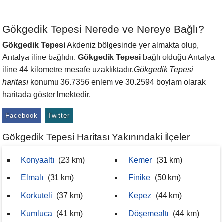
Gökgedik Tepesi Nerede ve Nereye Bağlı?
Gökgedik Tepesi
Akdeniz bölgesinde yer almakta olup,
Antalya iline bağlıdır.
Gökgedik Tepesi
bağlı olduğu Antalya
iline 44 kilometre mesafe uzaklıktadır.
Gökgedik Tepesi
haritası
konumu 36.7356 enlem ve 30.2594 boylam olarak
haritada gösterilmektedir.
Facebook
Twitter
Gökgedik Tepesi Haritası Yakınındaki İlçeler
Konyaaltı
(23 km)
Kemer
(31 km)
Elmalı
(31 km)
Finike
(50 km)
Korkuteli
(37 km)
Kepez
(44 km)
Kumluca
(41 km)
Döşemealtı
(44 km)