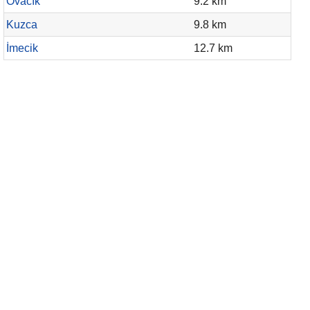
Ovacık
9.2 km
Kuzca
9.8 km
İmecik
12.7 km