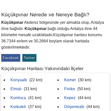
Küçükpınar Nerede ve Nereye Bağlı?
Küçükpınar
Akdeniz bölgesinde yer almakta olup, Antalya
iline bağlıdır.
Küçükpınar
bağlı olduğu Antalya iline 44
kilometre mesafe uzaklıktadır.
Küçükpınar haritası
konumu
36.7344 enlem ve 30.2664 boylam olarak haritada
gösterilmektedir.
Facebook
Twitter
Küçükpınar Haritası Yakınındaki İlçeler
Konyaaltı
(22 km)
Kemer
(30 km)
Elmalı
(31 km)
Finike
(50 km)
Kumluca
(41 km)
Kepez
(44 km)
Korkuteli
(37 km)
Döşemealtı
(44 km)