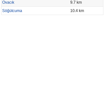
Ovacık
9.7 km
Söğütcuma
10.4 km