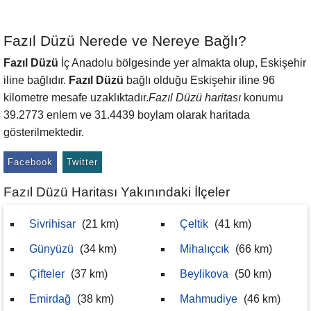
Fazıl Düzü Nerede ve Nereye Bağlı?
Fazıl Düzü
İç Anadolu bölgesinde yer almakta olup, Eskişehir
iline bağlıdır.
Fazıl Düzü
bağlı olduğu Eskişehir iline 96
kilometre mesafe uzaklıktadır.
Fazıl Düzü haritası
konumu
39.2773 enlem ve 31.4439 boylam olarak haritada
gösterilmektedir.
Facebook
Twitter
Fazıl Düzü Haritası Yakınındaki İlçeler
Sivrihisar
(21 km)
Çeltik
(41 km)
Günyüzü
(34 km)
Mihalıçcık
(66 km)
Çifteler
(37 km)
Beylikova
(50 km)
Emirdağ
(38 km)
Mahmudiye
(46 km)