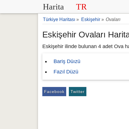
Harita
TR
Türkiye Haritası
»
Eskişehir
»
Ovaları
Eskişehir Ovaları Harit
Eskişehir ilinde bulunan 4 adet Ova har
Bariş Düızü
Fazıl Düzü
Facebook
Twitter