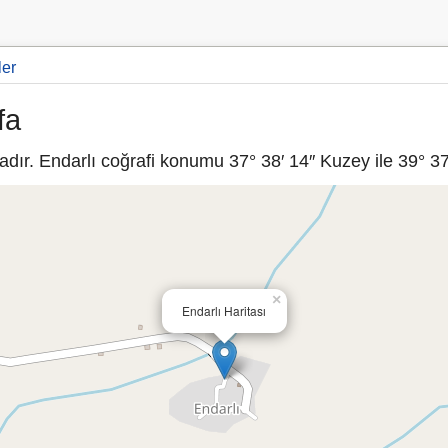
ler
fa
dır. Endarlı coğrafi konumu 37° 38′ 14″ Kuzey ile 39° 37′
×
Endarlı Haritası