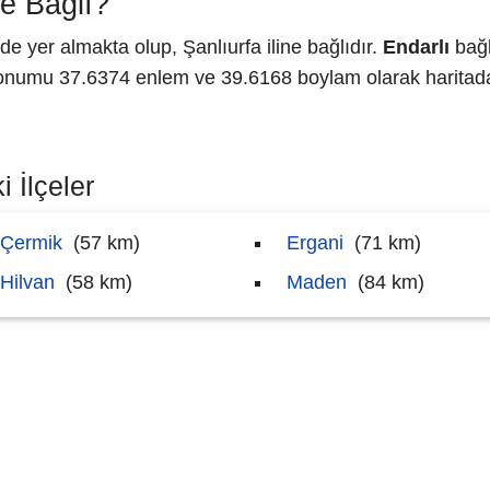
e Bağlı?
yer almakta olup, Şanlıurfa iline bağlıdır.
Endarlı
bağl
numu 37.6374 enlem ve 39.6168 boylam olarak haritada 
 İlçeler
Çermik
(57 km)
Ergani
(71 km)
Hilvan
(58 km)
Maden
(84 km)