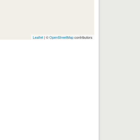
Leaflet
| ©
OpenStreetMap
contributors