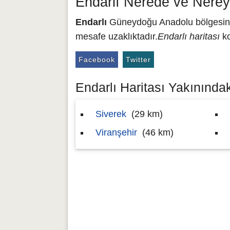
Endarlı Nerede ve Nerey
Endarlı
Güneydoğu Anadolu bölgesinde 
mesafe uzaklıktadır.
Endarlı haritası
ko
Facebook
Twitter
Endarlı Haritası Yakınındaki
Siverek
(29 km)
Viranşehir
(46 km)