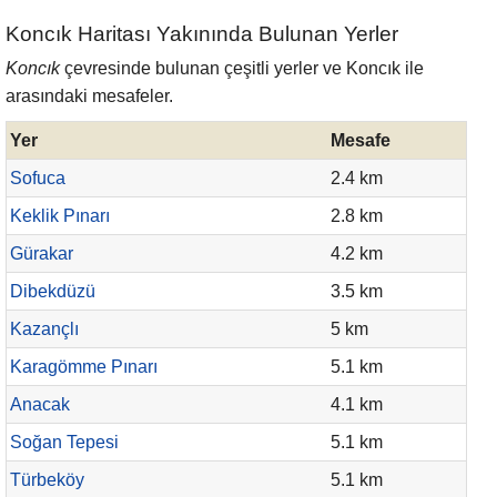
Koncık Haritası Yakınında Bulunan Yerler
Koncık
çevresinde bulunan çeşitli yerler ve Koncık ile
arasındaki mesafeler.
Yer
Mesafe
Sofuca
2.4 km
Keklik Pınarı
2.8 km
Gürakar
4.2 km
Dibekdüzü
3.5 km
Kazançlı
5 km
Karagömme Pınarı
5.1 km
Anacak
4.1 km
Soğan Tepesi
5.1 km
Türbeköy
5.1 km