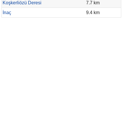
Koşkerliözü Deresi
7.7 km
İnaç
9.4 km