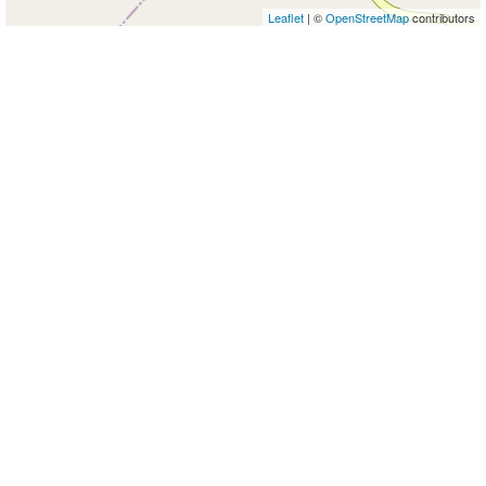
Leaflet
| ©
OpenStreetMap
contributors