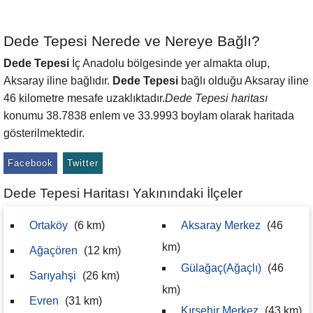
Dede Tepesi Nerede ve Nereye Bağlı?
Dede Tepesi
İç Anadolu bölgesinde yer almakta olup,
Aksaray iline bağlıdır.
Dede Tepesi
bağlı olduğu Aksaray iline
46 kilometre mesafe uzaklıktadır.
Dede Tepesi haritası
konumu 38.7838 enlem ve 33.9993 boylam olarak haritada
gösterilmektedir.
Facebook
Twitter
Dede Tepesi Haritası Yakınındaki İlçeler
Ortaköy
(6 km)
Aksaray Merkez
(46
km)
Ağaçören
(12 km)
Gülağaç(Ağaçlı)
(46
Sarıyahşi
(26 km)
km)
Evren
(31 km)
Kırşehir Merkez
(43 km)