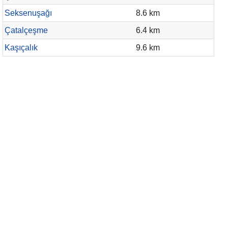
Seksenuşağı
8.6 km
Çatalçeşme
6.4 km
Kaşıçalık
9.6 km