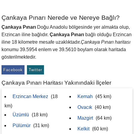
Çankaya Pınarı Nerede ve Nereye Bağlı?
Çankaya Pınarı
Doğu Anadolu bölgesinde yer almakta olup,
Erzincan iline bağlıdır.
Çankaya Pınarı
bağlı olduğu Erzincan
iline 18 kilometre mesafe uzaklıktadır.
Çankaya Pınarı haritası
konumu 39.5954 enlem ve 39.5610 boylam olarak haritada
gösterilmektedir.
Facebook
Twitter
Çankaya Pınarı Haritası Yakınındaki İlçeler
Erzincan Merkez
(18
Kemah
(45 km)
km)
Ovacık
(40 km)
Üzümlü
(18 km)
Mazgirt
(64 km)
Pülümür
(31 km)
Kelkit
(60 km)