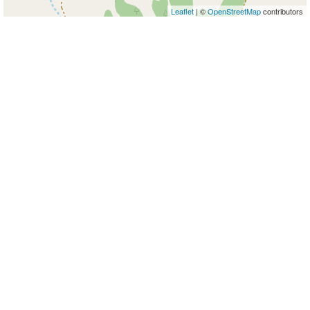
Leaflet
| ©
OpenStreetMap
contributors