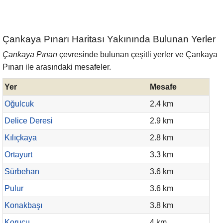
Çankaya Pınarı Haritası Yakınında Bulunan Yerler
Çankaya Pınarı
çevresinde bulunan çeşitli yerler ve Çankaya
Pınarı ile arasındaki mesafeler.
Yer
Mesafe
Oğulcuk
2.4 km
Delice Deresi
2.9 km
Kılıçkaya
2.8 km
Ortayurt
3.3 km
Sürbehan
3.6 km
Pulur
3.6 km
Konakbaşı
3.8 km
Korucu
4 km