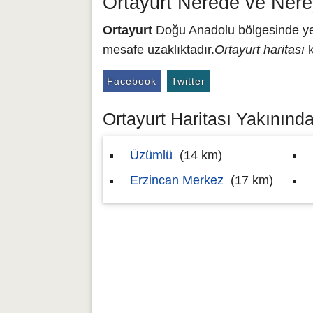
Ortayurt Nerede ve Nere
Ortayurt
Doğu Anadolu bölgesinde yer 
mesafe uzaklıktadır.
Ortayurt haritası
k
Facebook
Twitter
Ortayurt Haritası Yakınındak
Üzümlü
(14 km)
Erzincan Merkez
(17 km)