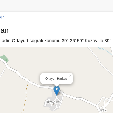
ler
can
adır. Ortayurt coğrafi konumu 39° 36′ 59″ Kuzey ile 39° 3
×
Ortayurt Haritası