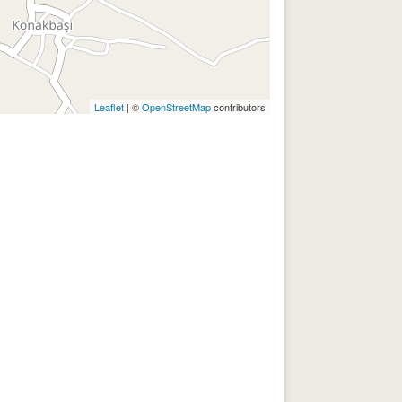
Leaflet
| ©
OpenStreetMap
contributors