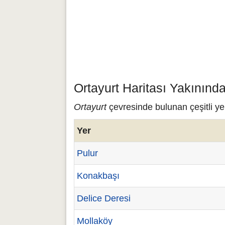
Ortayurt Haritası Yakınınd
Ortayurt
çevresinde bulunan çeşitli yer
Yer
Pulur
Konakbaşı
Delice Deresi
Mollaköy