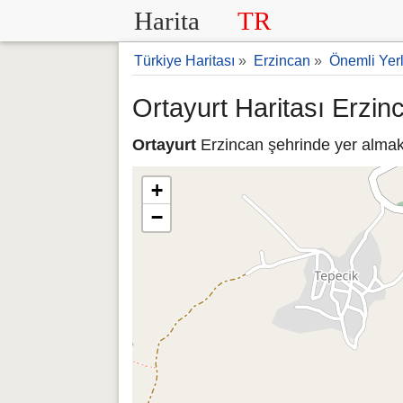
Harita
TR
Türkiye Haritası
»
Erzincan
»
Önemli Yer
Ortayurt Haritası Erzin
Ortayurt
Erzincan şehrinde yer almakt
+
−