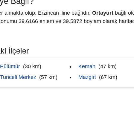
ye Bağlı?
almakta olup, Erzincan iline bağlıdır.
Ortayurt
bağlı ol
onumu 39.6166 enlem ve 39.5872 boylam olarak haritada
i İlçeler
Pülümür
(30 km)
Kemah
(47 km)
Tunceli Merkez
(57 km)
Mazgirt
(67 km)