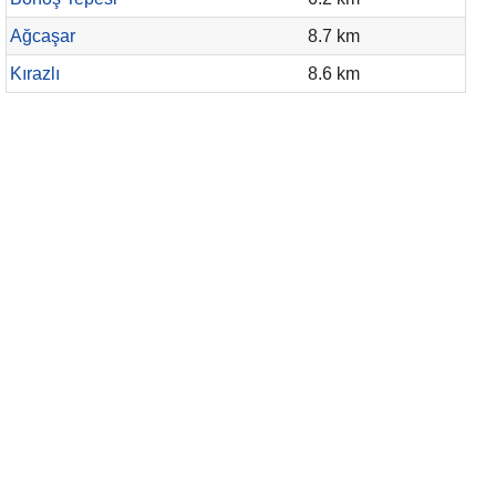
Ağcaşar
8.7 km
Kırazlı
8.6 km