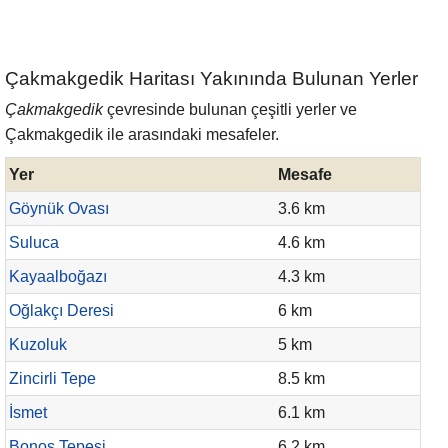
Çakmakgedik Haritası Yakınında Bulunan Yerler
Çakmakgedik
çevresinde bulunan çeşitli yerler ve
Çakmakgedik ile arasındaki mesafeler.
Yer
Mesafe
Göynük Ovası
3.6 km
Suluca
4.6 km
Kayaalboğazı
4.3 km
Oğlakçı Deresi
6 km
Kuzoluk
5 km
Zincirli Tepe
8.5 km
İsmet
6.1 km
Bonoş Tepesi
6.2 km