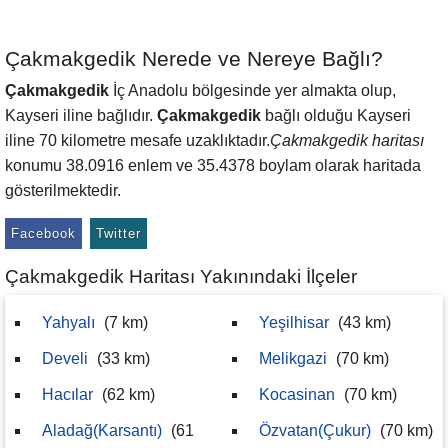
Çakmakgedik Nerede ve Nereye Bağlı?
Çakmakgedik
İç Anadolu bölgesinde yer almakta olup,
Kayseri iline bağlıdır.
Çakmakgedik
bağlı olduğu Kayseri
iline 70 kilometre mesafe uzaklıktadır.
Çakmakgedik haritası
konumu 38.0916 enlem ve 35.4378 boylam olarak haritada
gösterilmektedir.
Facebook
Twitter
Çakmakgedik Haritası Yakınındaki İlçeler
Yahyalı
(7 km)
Yeşilhisar
(43 km)
Develi
(33 km)
Melikgazi
(70 km)
Hacılar
(62 km)
Kocasinan
(70 km)
Aladağ(Karsantı)
(61
Özvatan(Çukur)
(70 km)