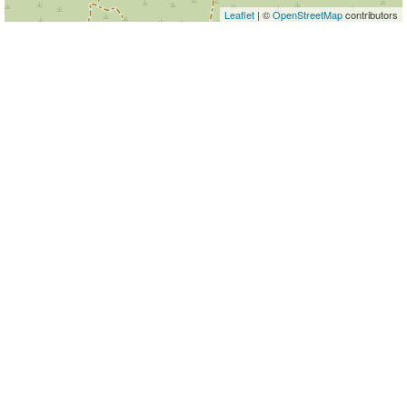
Leaflet
| ©
OpenStreetMap
contributors