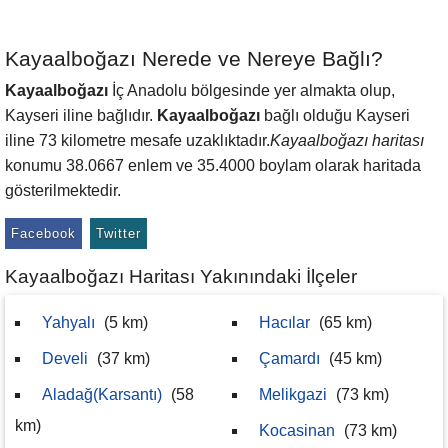
Kayaalboğazı Nerede ve Nereye Bağlı?
Kayaalboğazı
İç Anadolu bölgesinde yer almakta olup,
Kayseri iline bağlıdır.
Kayaalboğazı
bağlı olduğu Kayseri
iline 73 kilometre mesafe uzaklıktadır.
Kayaalboğazı haritası
konumu 38.0667 enlem ve 35.4000 boylam olarak haritada
gösterilmektedir.
Facebook
Twitter
Kayaalboğazı Haritası Yakınındaki İlçeler
Yahyalı
(5 km)
Hacılar
(65 km)
Develi
(37 km)
Çamardı
(45 km)
Aladağ(Karsantı)
(58
Melikgazi
(73 km)
km)
Kocasinan
(73 km)