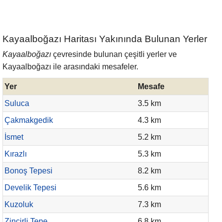
Kayaalboğazı Haritası Yakınında Bulunan Yerler
Kayaalboğazı
çevresinde bulunan çeşitli yerler ve
Kayaalboğazı ile arasındaki mesafeler.
Yer
Mesafe
Suluca
3.5 km
Çakmakgedik
4.3 km
İsmet
5.2 km
Kırazlı
5.3 km
Bonoş Tepesi
8.2 km
Develik Tepesi
5.6 km
Kuzoluk
7.3 km
Zincirli Tepe
6.8 km