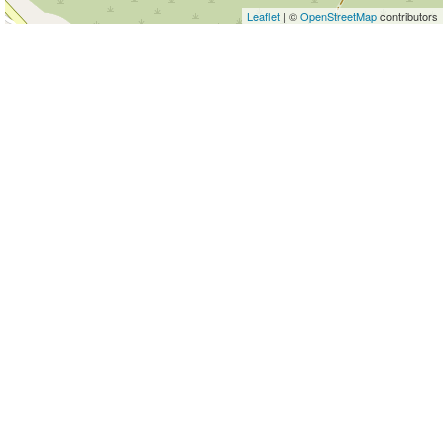
Leaflet
| ©
OpenStreetMap
contributors