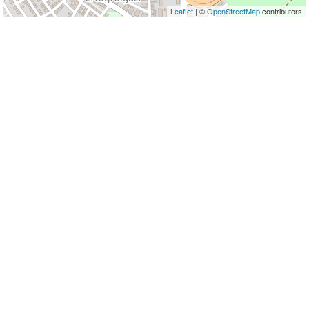
Leaflet
| ©
OpenStreetMap
contributors