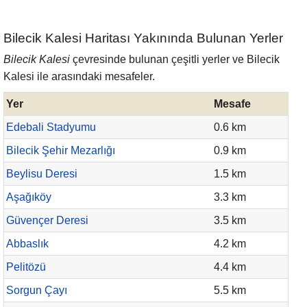
Bilecik Kalesi Haritası Yakınında Bulunan Yerler
Bilecik Kalesi
çevresinde bulunan çeşitli yerler ve Bilecik
Kalesi ile arasındaki mesafeler.
Yer
Mesafe
Edebali Stadyumu
0.6 km
Bilecik Şehir Mezarlığı
0.9 km
Beylisu Deresi
1.5 km
Aşağıköy
3.3 km
Güvençer Deresi
3.5 km
Abbaslık
4.2 km
Pelitözü
4.4 km
Sorgun Çayı
5.5 km