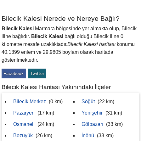
Bilecik Kalesi Nerede ve Nereye Bağlı?
Bilecik Kalesi
Marmara bölgesinde yer almakta olup, Bilecik
iline bağlıdır.
Bilecik Kalesi
bağlı olduğu Bilecik iline 0
kilometre mesafe uzaklıktadır.
Bilecik Kalesi haritası
konumu
40.1399 enlem ve 29.9805 boylam olarak haritada
gösterilmektedir.
Facebook
Twitter
Bilecik Kalesi Haritası Yakınındaki İlçeler
Bilecik Merkez
(0 km)
Söğüt
(22 km)
Pazaryeri
(17 km)
Yenişehir
(31 km)
Osmaneli
(24 km)
Gölpazarı
(33 km)
Bozüyük
(26 km)
İnönü
(38 km)