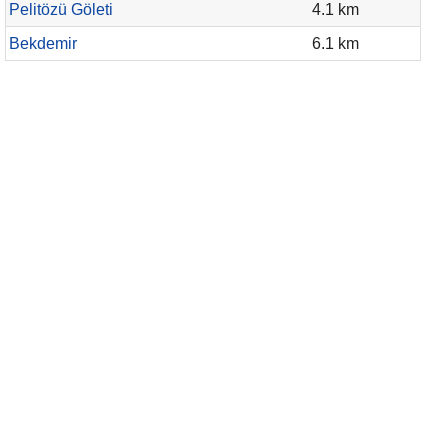
Pelitözü Göleti
4.1 km
Bekdemir
6.1 km