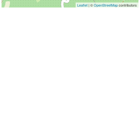
Leaflet
| ©
OpenStreetMap
contributors