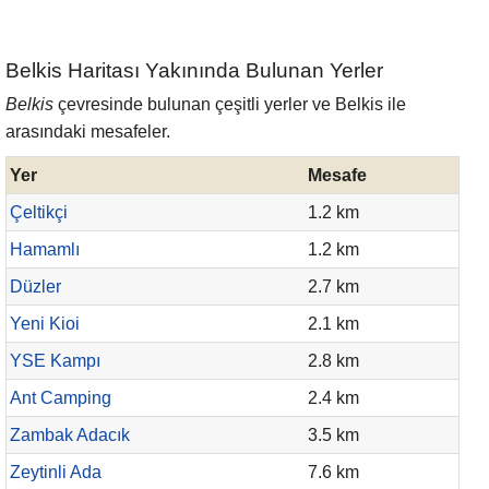
Belkis Haritası Yakınında Bulunan Yerler
Belkis
çevresinde bulunan çeşitli yerler ve Belkis ile
arasındaki mesafeler.
Yer
Mesafe
Çeltikçi
1.2 km
Hamamlı
1.2 km
Düzler
2.7 km
Yeni Kioi
2.1 km
YSE Kampı
2.8 km
Ant Camping
2.4 km
Zambak Adacık
3.5 km
Zeytinli Ada
7.6 km