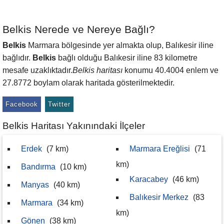
Belkis Nerede ve Nereye Bağlı?
Belkis
Marmara bölgesinde yer almakta olup, Balıkesir iline
bağlıdır.
Belkis
bağlı olduğu Balıkesir iline 83 kilometre
mesafe uzaklıktadır.
Belkis haritası
konumu 40.4004 enlem ve
27.8772 boylam olarak haritada gösterilmektedir.
Facebook
Twitter
Belkis Haritası Yakınındaki İlçeler
Erdek
(7 km)
Marmara Ereğlisi
(71
km)
Bandırma
(10 km)
Karacabey
(46 km)
Manyas
(40 km)
Balıkesir Merkez
(83
Marmara
(34 km)
km)
Gönen
(38 km)