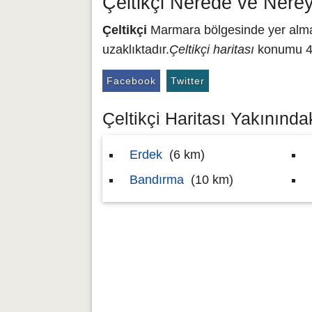
Çeltikçi Nerede ve Nere
Çeltikçi
Marmara bölgesinde yer almakt
uzaklıktadır.
Çeltikçi haritası
konumu 40
Facebook
Twitter
Çeltikçi Haritası Yakınındak
Erdek
(6 km)
Bandırma
(10 km)