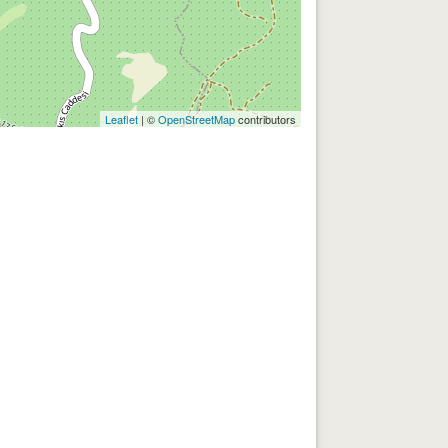
Leaflet
| ©
OpenStreetMap
contributors