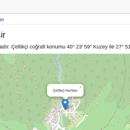
er
ir
dır. Çeltikçi coğrafi konumu 40° 23′ 59″ Kuzey ile 27° 51
×
Çeltikçi Haritası