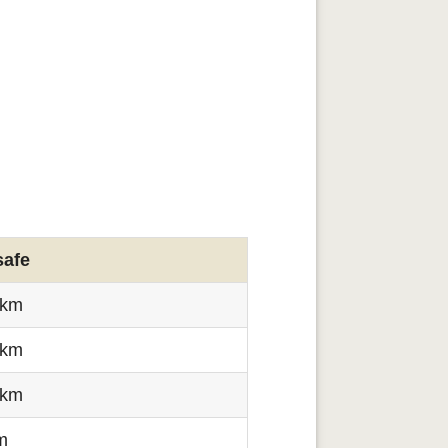
afe
 km
 km
 km
m