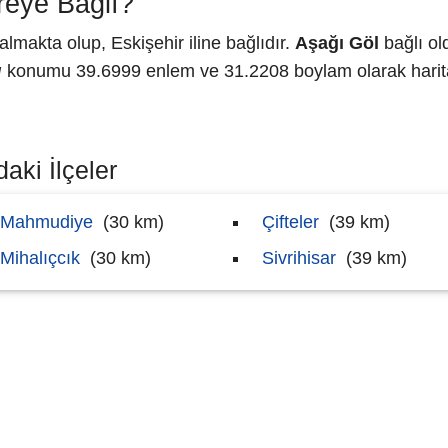
reye Bağlı?
lmakta olup, Eskişehir iline bağlıdır.
Aşağı Göl
bağlı ol
ı
konumu 39.6999 enlem ve 31.2208 boylam olarak harita
aki İlçeler
Mahmudiye
(30 km)
Çifteler
(39 km)
Mihalıçcık
(30 km)
Sivrihisar
(39 km)