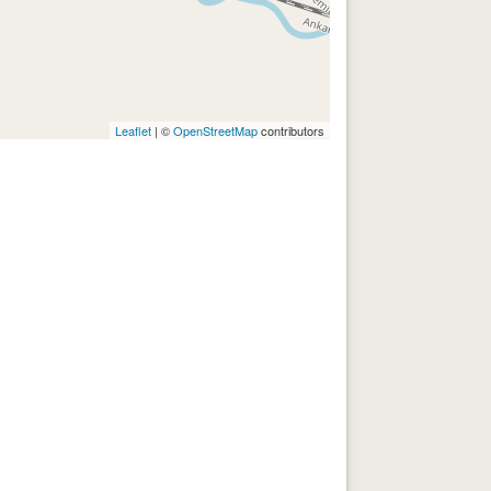
Leaflet
| ©
OpenStreetMap
contributors