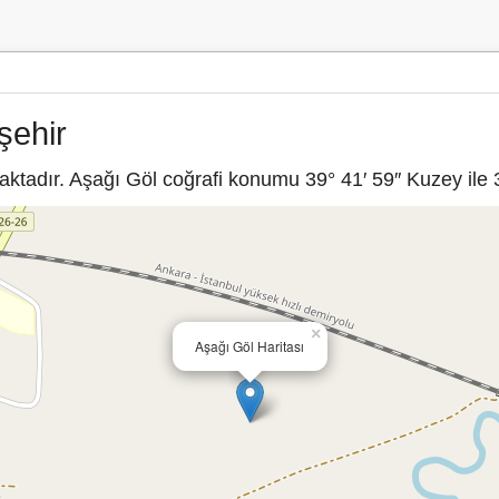
şehir
ktadır. Aşağı Göl coğrafi konumu 39° 41′ 59″ Kuzey ile 3
×
Aşağı Göl Haritası