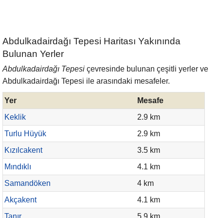
Abdulkadairdağı Tepesi Haritası Yakınında
Bulunan Yerler
Abdulkadairdağı Tepesi
çevresinde bulunan çeşitli yerler ve
Abdulkadairdağı Tepesi ile arasındaki mesafeler.
Yer
Mesafe
Keklik
2.9 km
Turlu Hüyük
2.9 km
Kızılcakent
3.5 km
Mındıklı
4.1 km
Samandöken
4 km
Akçakent
4.1 km
Tanır
5.9 km