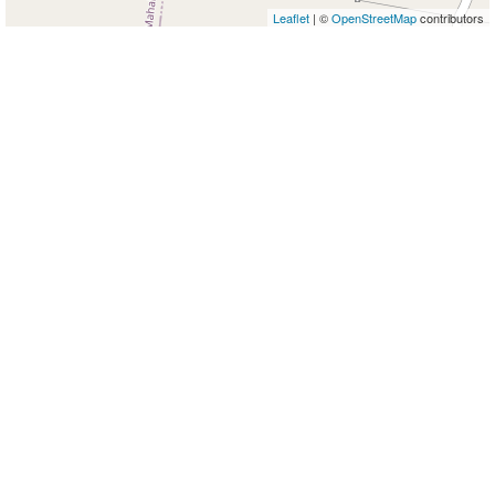
Leaflet
| ©
OpenStreetMap
contributors