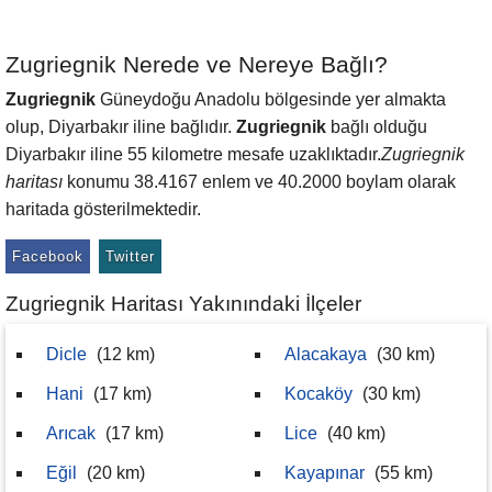
Zugriegnik Nerede ve Nereye Bağlı?
Zugriegnik
Güneydoğu Anadolu bölgesinde yer almakta
olup, Diyarbakır iline bağlıdır.
Zugriegnik
bağlı olduğu
Diyarbakır iline 55 kilometre mesafe uzaklıktadır.
Zugriegnik
haritası
konumu 38.4167 enlem ve 40.2000 boylam olarak
haritada gösterilmektedir.
Facebook
Twitter
Zugriegnik Haritası Yakınındaki İlçeler
Dicle
(12 km)
Alacakaya
(30 km)
Hani
(17 km)
Kocaköy
(30 km)
Arıcak
(17 km)
Lice
(40 km)
Eğil
(20 km)
Kayapınar
(55 km)