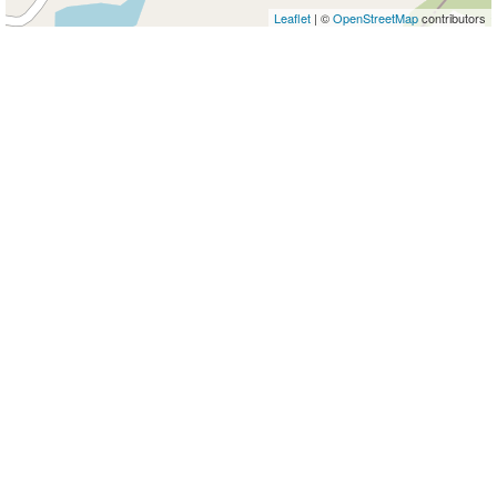
Leaflet
| ©
OpenStreetMap
contributors