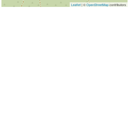
Leaflet
| ©
OpenStreetMap
contributors