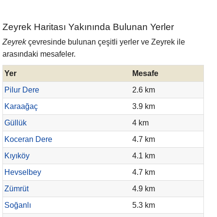
Zeyrek Haritası Yakınında Bulunan Yerler
Zeyrek
çevresinde bulunan çeşitli yerler ve Zeyrek ile
arasındaki mesafeler.
Yer
Mesafe
Pilur Dere
2.6 km
Karaağaç
3.9 km
Güllük
4 km
Koceran Dere
4.7 km
Kıyıköy
4.1 km
Hevselbey
4.7 km
Zümrüt
4.9 km
Soğanlı
5.3 km