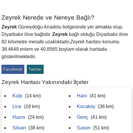
Zeyrek Nerede ve Nereye Bağlı?
Zeyrek
Güneydoğu Anadolu bölgesinde yer almakta olup,
Diyarbakır iline bağlıdır.
Zeyrek
bağlı olduğu Diyarbakır iline
82 kilometre mesafe uzaklıktadır.
Zeyrek haritası
konumu
38.4649 enlem ve 40.8565 boylam olarak haritada
gösterilmektedir.
Facebook
Twitter
Zeyrek Haritası Yakınındaki İlçeler
Kulp
(14 km)
Hani
(41 km)
Lice
(18 km)
Kocaköy
(36 km)
Hazro
(24 km)
Genç
(41 km)
Silvan
(38 km)
Sason
(51 km)