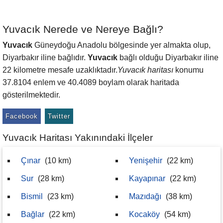
Yuvacık Nerede ve Nereye Bağlı?
Yuvacık
Güneydoğu Anadolu bölgesinde yer almakta olup,
Diyarbakır iline bağlıdır.
Yuvacık
bağlı olduğu Diyarbakır iline
22 kilometre mesafe uzaklıktadır.
Yuvacık haritası
konumu
37.8104 enlem ve 40.4089 boylam olarak haritada
gösterilmektedir.
Facebook
Twitter
Yuvacık Haritası Yakınındaki İlçeler
Çınar
(10 km)
Yenişehir
(22 km)
Sur
(28 km)
Kayapınar
(22 km)
Bismil
(23 km)
Mazıdağı
(38 km)
Bağlar
(22 km)
Kocaköy
(54 km)