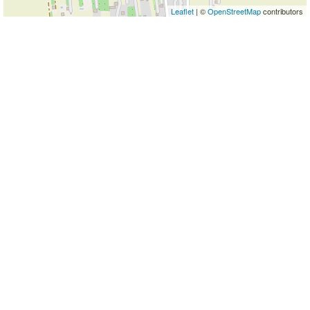
Leaflet
| ©
OpenStreetMap
contributors