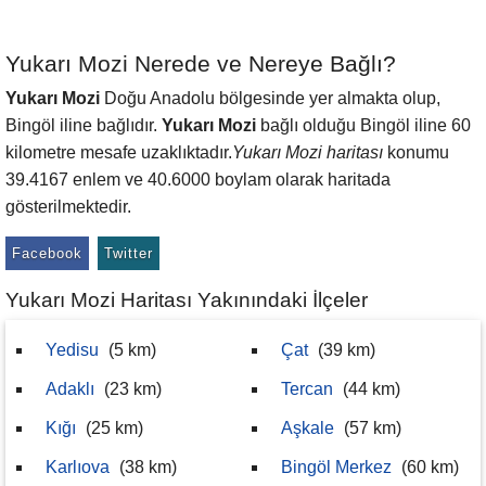
Yukarı Mozi Nerede ve Nereye Bağlı?
Yukarı Mozi
Doğu Anadolu bölgesinde yer almakta olup,
Bingöl iline bağlıdır.
Yukarı Mozi
bağlı olduğu Bingöl iline 60
kilometre mesafe uzaklıktadır.
Yukarı Mozi haritası
konumu
39.4167 enlem ve 40.6000 boylam olarak haritada
gösterilmektedir.
Facebook
Twitter
Yukarı Mozi Haritası Yakınındaki İlçeler
Yedisu
(5 km)
Çat
(39 km)
Adaklı
(23 km)
Tercan
(44 km)
Kığı
(25 km)
Aşkale
(57 km)
Karlıova
(38 km)
Bingöl Merkez
(60 km)