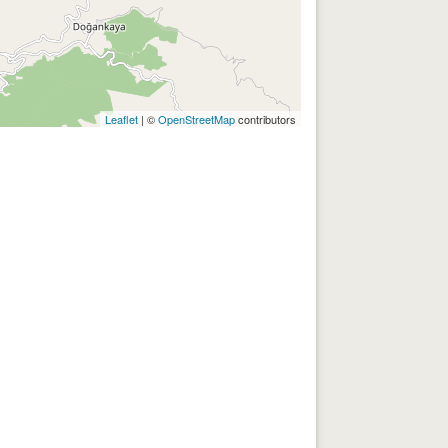
Leaflet
| ©
OpenStreetMap
contributors