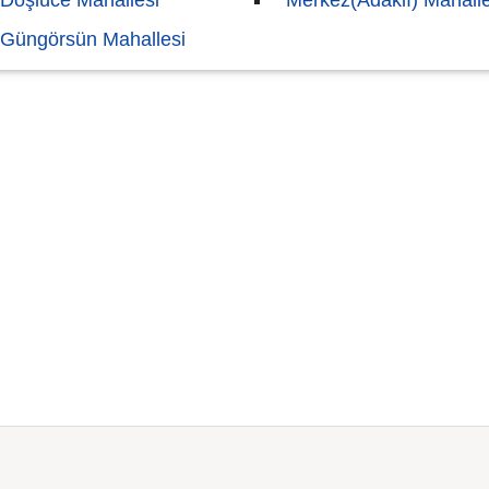
Döşlüce Mahallesi
Merkez(Adaklı) Mahalle
Güngörsün Mahallesi