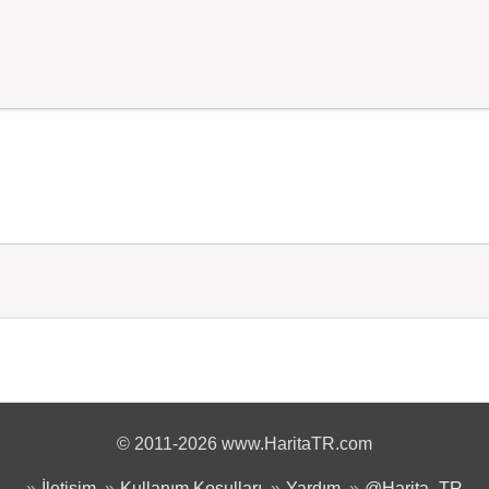
© 2011-2026 www.HaritaTR.com
İletişim
Kullanım Koşulları
Yardım
@Harita_TR