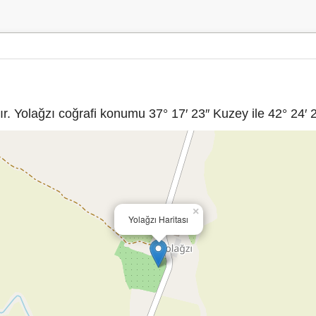
. Yolağzı coğrafi konumu 37° 17′ 23″ Kuzey ile 42° 24′ 2
×
Yolağzı Haritası