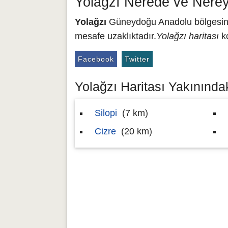
Yolağzı Nerede ve Nerey
Yolağzı
Güneydoğu Anadolu bölgesinde
mesafe uzaklıktadır.
Yolağzı haritası
ko
Facebook
Twitter
Yolağzı Haritası Yakınındak
Silopi
(7 km)
Cizre
(20 km)