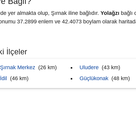
e Bağlı?
 yer almakta olup, Şırnak iline bağlıdır.
Yolağzı
bağlı 
numu 37.2899 enlem ve 42.4073 boylam olarak haritada 
i İlçeler
Şırnak Merkez
(26 km)
Uludere
(43 km)
İdil
(46 km)
Güçlükonak
(48 km)