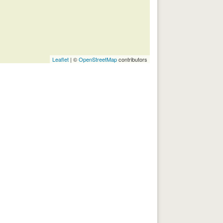
Leaflet
| ©
OpenStreetMap
contributors