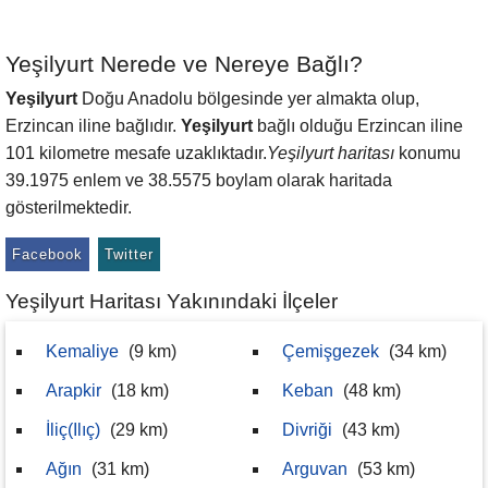
Yeşilyurt Nerede ve Nereye Bağlı?
Yeşilyurt
Doğu Anadolu bölgesinde yer almakta olup,
Erzincan iline bağlıdır.
Yeşilyurt
bağlı olduğu Erzincan iline
101 kilometre mesafe uzaklıktadır.
Yeşilyurt haritası
konumu
39.1975 enlem ve 38.5575 boylam olarak haritada
gösterilmektedir.
Facebook
Twitter
Yeşilyurt Haritası Yakınındaki İlçeler
Kemaliye
(9 km)
Çemişgezek
(34 km)
Arapkir
(18 km)
Keban
(48 km)
İliç(Ilıç)
(29 km)
Divriği
(43 km)
Ağın
(31 km)
Arguvan
(53 km)