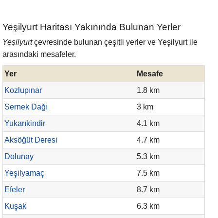
Yeşilyurt Haritası Yakınında Bulunan Yerler
Yeşilyurt
çevresinde bulunan çeşitli yerler ve Yeşilyurt ile
arasındaki mesafeler.
Yer
Mesafe
Kozlupınar
1.8 km
Sernek Dağı
3 km
Yukarıkindir
4.1 km
Aksöğüt Deresi
4.7 km
Dolunay
5.3 km
Yeşilyamaç
7.5 km
Efeler
8.7 km
Kuşak
6.3 km