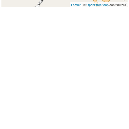
Leaflet
| ©
OpenStreetMap
contributors