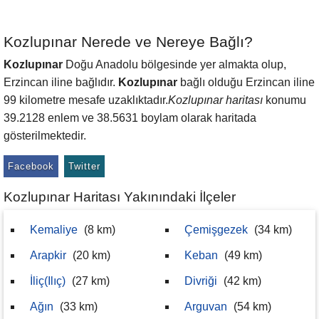
Kozlupınar Nerede ve Nereye Bağlı?
Kozlupınar
Doğu Anadolu bölgesinde yer almakta olup,
Erzincan iline bağlıdır.
Kozlupınar
bağlı olduğu Erzincan iline
99 kilometre mesafe uzaklıktadır.
Kozlupınar haritası
konumu
39.2128 enlem ve 38.5631 boylam olarak haritada
gösterilmektedir.
Facebook
Twitter
Kozlupınar Haritası Yakınındaki İlçeler
Kemaliye
(8 km)
Çemişgezek
(34 km)
Arapkir
(20 km)
Keban
(49 km)
İliç(Ilıç)
(27 km)
Divriği
(42 km)
Ağın
(33 km)
Arguvan
(54 km)