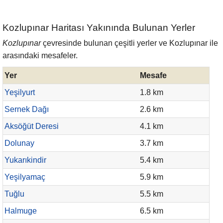
Kozlupınar Haritası Yakınında Bulunan Yerler
Kozlupınar
çevresinde bulunan çeşitli yerler ve Kozlupınar ile
arasındaki mesafeler.
Yer
Mesafe
Yeşilyurt
1.8 km
Sernek Dağı
2.6 km
Aksöğüt Deresi
4.1 km
Dolunay
3.7 km
Yukarıkindir
5.4 km
Yeşilyamaç
5.9 km
Tuğlu
5.5 km
Halmuge
6.5 km