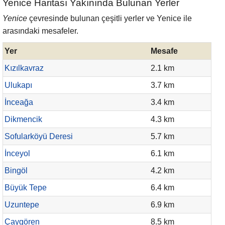
Yenice Haritası Yakınında Bulunan Yerler
Yenice
çevresinde bulunan çeşitli yerler ve Yenice ile
arasındaki mesafeler.
Yer
Mesafe
Kızılkavraz
2.1 km
Ulukapı
3.7 km
İnceağa
3.4 km
Dikmencik
4.3 km
Sofularköyü Deresi
5.7 km
İnceyol
6.1 km
Bingöl
4.2 km
Büyük Tepe
6.4 km
Uzuntepe
6.9 km
Çaygören
8.5 km