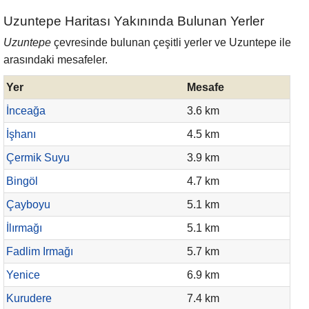
Uzuntepe Haritası Yakınında Bulunan Yerler
Uzuntepe
çevresinde bulunan çeşitli yerler ve Uzuntepe ile
arasındaki mesafeler.
Yer
Mesafe
İnceağa
3.6 km
İşhanı
4.5 km
Çermik Suyu
3.9 km
Bingöl
4.7 km
Çayboyu
5.1 km
İlırmağı
5.1 km
Fadlim Irmağı
5.7 km
Yenice
6.9 km
Kurudere
7.4 km