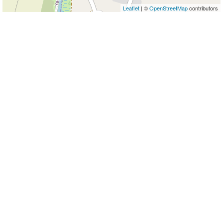
Leaflet
| ©
OpenStreetMap
contributors