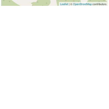
Leaflet
| ©
OpenStreetMap
contributors