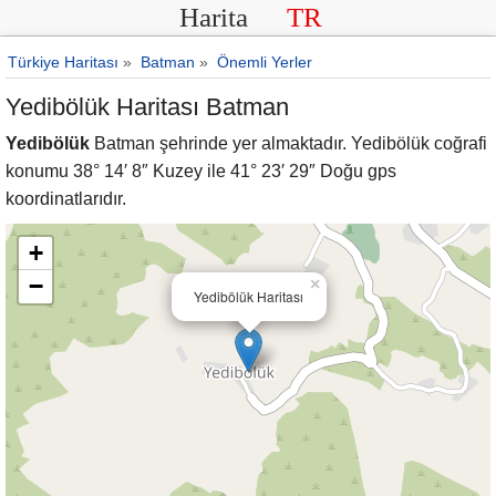
Harita
TR
Türkiye Haritası
»
Batman
»
Önemli Yerler
Yedibölük Haritası Batman
Yedibölük
Batman şehrinde yer almaktadır. Yedibölük coğrafi
konumu 38° 14′ 8″ Kuzey ile 41° 23′ 29″ Doğu gps
koordinatlarıdır.
+
−
×
Yedibölük Haritası