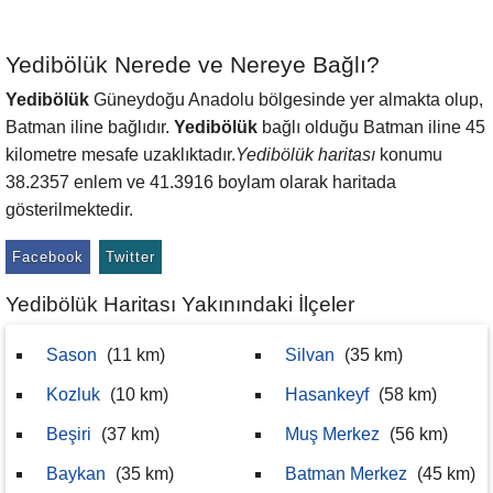
Yedibölük Nerede ve Nereye Bağlı?
Yedibölük
Güneydoğu Anadolu bölgesinde yer almakta olup,
Batman iline bağlıdır.
Yedibölük
bağlı olduğu Batman iline 45
kilometre mesafe uzaklıktadır.
Yedibölük haritası
konumu
38.2357 enlem ve 41.3916 boylam olarak haritada
gösterilmektedir.
Facebook
Twitter
Yedibölük Haritası Yakınındaki İlçeler
Sason
(11 km)
Silvan
(35 km)
Kozluk
(10 km)
Hasankeyf
(58 km)
Beşiri
(37 km)
Muş Merkez
(56 km)
Baykan
(35 km)
Batman Merkez
(45 km)