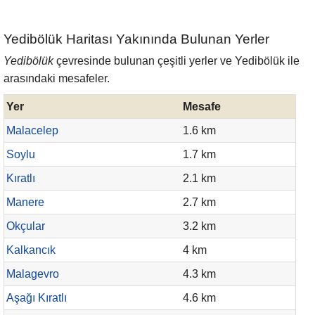
Yedibölük Haritası Yakınında Bulunan Yerler
Yedibölük
çevresinde bulunan çeşitli yerler ve Yedibölük ile
arasındaki mesafeler.
Yer
Mesafe
Malacelep
1.6 km
Soylu
1.7 km
Kıratlı
2.1 km
Manere
2.7 km
Okçular
3.2 km
Kalkancık
4 km
Malagevro
4.3 km
Aşağı Kıratlı
4.6 km