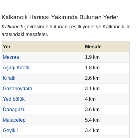
Kalkancık Haritası Yakınında Bulunan Yerler
Kalkancık
çevresinde bulunan çeşitli yerler ve Kalkancık ile
arasındaki mesafeler.
Yer
Mesafe
Mezraa
1.9 km
Aşağı Kıratlı
1.8 km
Kıratlı
2.6 km
Gazaboydara
3.1 km
Yedibölük
4 km
Danagüzü
3.6 km
Malacelep
5.4 km
Geyikli
3.4 km