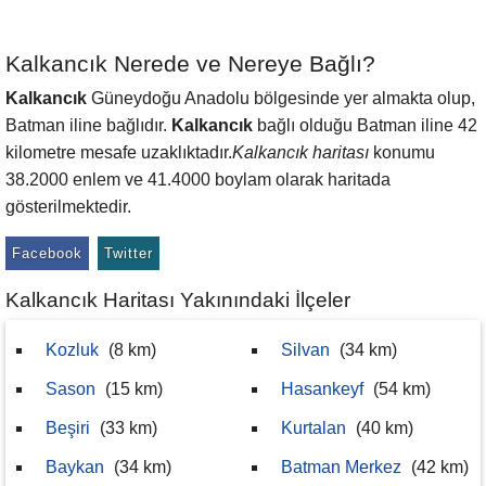
Kalkancık Nerede ve Nereye Bağlı?
Kalkancık
Güneydoğu Anadolu bölgesinde yer almakta olup,
Batman iline bağlıdır.
Kalkancık
bağlı olduğu Batman iline 42
kilometre mesafe uzaklıktadır.
Kalkancık haritası
konumu
38.2000 enlem ve 41.4000 boylam olarak haritada
gösterilmektedir.
Facebook
Twitter
Kalkancık Haritası Yakınındaki İlçeler
Kozluk
(8 km)
Silvan
(34 km)
Sason
(15 km)
Hasankeyf
(54 km)
Beşiri
(33 km)
Kurtalan
(40 km)
Baykan
(34 km)
Batman Merkez
(42 km)