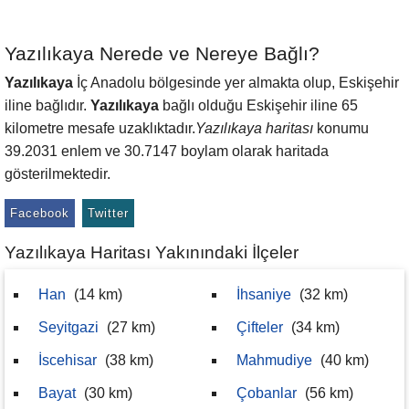
Yazılıkaya Nerede ve Nereye Bağlı?
Yazılıkaya
İç Anadolu bölgesinde yer almakta olup, Eskişehir
iline bağlıdır.
Yazılıkaya
bağlı olduğu Eskişehir iline 65
kilometre mesafe uzaklıktadır.
Yazılıkaya haritası
konumu
39.2031 enlem ve 30.7147 boylam olarak haritada
gösterilmektedir.
Facebook
Twitter
Yazılıkaya Haritası Yakınındaki İlçeler
Han
(14 km)
İhsaniye
(32 km)
Seyitgazi
(27 km)
Çifteler
(34 km)
İscehisar
(38 km)
Mahmudiye
(40 km)
Bayat
(30 km)
Çobanlar
(56 km)