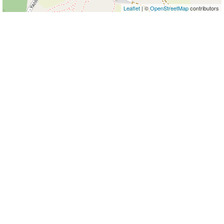
Leaflet
| ©
OpenStreetMap
contributors