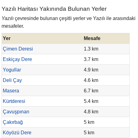
Yazılı Haritası Yakınında Bulunan Yerler
Yazılı
çevresinde bulunan çeşitli yerler ve Yazılı ile arasındaki
mesafeler.
Yer
Mesafe
Çimen Deresi
1.3 km
Eskiçay Dere
3.7 km
Yogullar
4.9 km
Deli Çay
4.6 km
Masera
6.7 km
Kürtderesi
5.4 km
Çavuşpınarı
4.8 km
Çakırbağ
5 km
Köyözü Dere
5 km