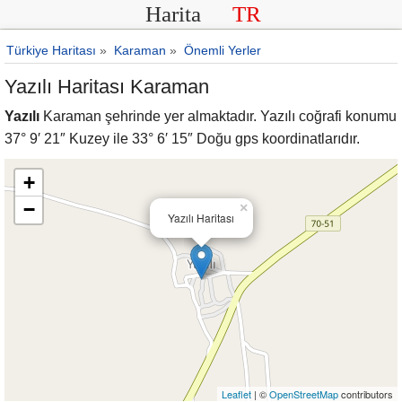
Harita
TR
Türkiye Haritası
»
Karaman
»
Önemli Yerler
Yazılı Haritası Karaman
Yazılı
Karaman şehrinde yer almaktadır. Yazılı coğrafi konumu
37° 9′ 21″ Kuzey ile 33° 6′ 15″ Doğu gps koordinatlarıdır.
+
−
×
Yazılı Haritası
Leaflet
| ©
OpenStreetMap
contributors