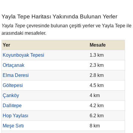
Yayla Tepe Haritası Yakınında Bulunan Yerler
Yayla Tepe
çevresinde bulunan çeşitli yerler ve Yayla Tepe ile
arasındaki mesafeler.
Yer
Mesafe
Koyunboyak Tepesi
1.3 km
Ortaçanak
2.3 km
Elma Deresi
2.8 km
Göltepesi
4.5 km
Çanköy
4 km
Dallıtepe
4.2 km
Hop Yaylası
6.2 km
Meşe Sırtı
8 km