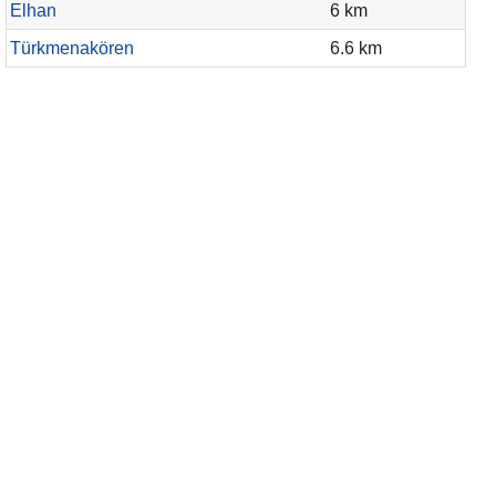
Elhan
6 km
Türkmenakören
6.6 km