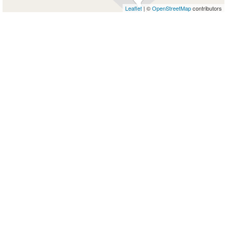
Leaflet
| ©
OpenStreetMap
contributors