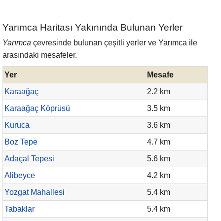
Yarımca Haritası Yakınında Bulunan Yerler
Yarımca
çevresinde bulunan çeşitli yerler ve Yarımca ile
arasındaki mesafeler.
Yer
Mesafe
Karaağaç
2.2 km
Karaağaç Köprüsü
3.5 km
Kuruca
3.6 km
Boz Tepe
4.7 km
Adaçal Tepesi
5.6 km
Alibeyce
4.2 km
Yozgat Mahallesi
5.4 km
Tabaklar
5.4 km