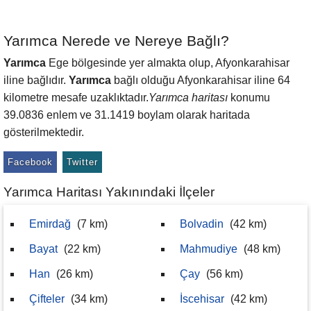
Yarımca Nerede ve Nereye Bağlı?
Yarımca
Ege bölgesinde yer almakta olup, Afyonkarahisar
iline bağlıdır.
Yarımca
bağlı olduğu Afyonkarahisar iline 64
kilometre mesafe uzaklıktadır.
Yarımca haritası
konumu
39.0836 enlem ve 31.1419 boylam olarak haritada
gösterilmektedir.
Facebook
Twitter
Yarımca Haritası Yakınındaki İlçeler
Emirdağ
(7 km)
Bolvadin
(42 km)
Bayat
(22 km)
Mahmudiye
(48 km)
Han
(26 km)
Çay
(56 km)
Çifteler
(34 km)
İscehisar
(42 km)