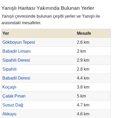
Yanışlı Haritası Yakınında Bulunan Yerler
Yanışlı
çevresinde bulunan çeşitli yerler ve Yanışlı ile
arasındaki mesafeler.
Yer
Mesafe
Gökboyun Tepesi
2.6 km
Babadil Limanı
2 km
Sipahili Deresi
2.9 km
Sipahili
2.8 km
Babadil Deresi
4.4 km
Koçaşlı
3.8 km
Çatak Pınarı
5 km
Susuz Dağ
4.7 km
Akkuyu
4.6 km