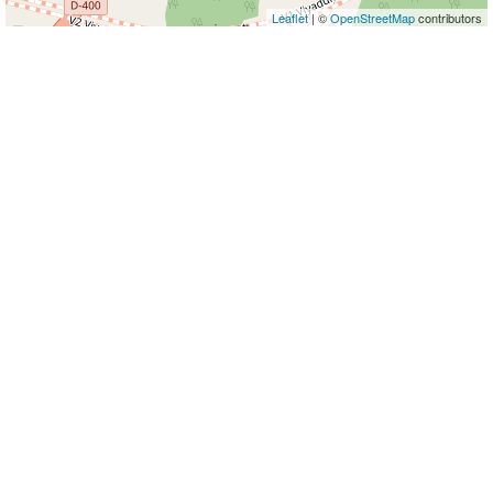
Leaflet
| ©
OpenStreetMap
contributors