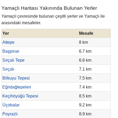
Yamaçlı Haritası Yakınında Bulunan Yerler
Yamaçlı
çevresinde bulunan çeşitli yerler ve Yamaçlı ile
arasındaki mesafeler.
Yer
Mesafe
Attepe
8 km
Başpınar
6.7 km
Sırçalı Tepe
6.6 km
Sırçalı
7.1 km
Bilkuyu Tepesi
7.5 km
Eğridağtepeleri
7.4 km
Keçihöyüğü Tepesi
8.5 km
Üçobalar
9.2 km
Poyrazlı
8.9 km