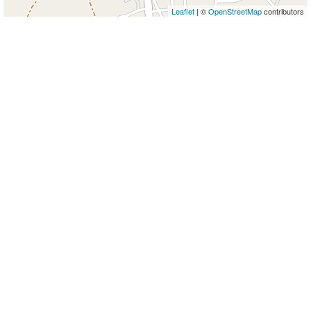
Leaflet
| ©
OpenStreetMap
contributors