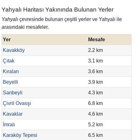
Yahyalı Haritası Yakınında Bulunan Yerler
Yahyalı
çevresinde bulunan çeşitli yerler ve Yahyalı ile
arasındaki mesafeler.
Yer
Mesafe
Kavakköy
2.2 km
Çıtak
3.1 km
Kıralan
3.6 km
Beyelli
3.9 km
Sarıbeyli
4.3 km
Çivril Ovasşı
6.8 km
Kavaklar
4.6 km
İmralı
5.2 km
Karaköy Tepesi
6.5 km