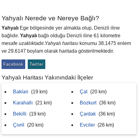
Yahyalı Nerede ve Nereye Bağlı?
Yahyalı
Ege bölgesinde yer almakta olup, Denizli iline
bağlıdır.
Yahyalı
bağlı olduğu Denizli iline 61 kilometre
mesafe uzaklıktadır.
Yahyalı haritası
konumu 38.1475 enlem
ve 29.6147 boylam olarak haritada gösterilmektedir.
Facebook
Twitter
Yahyalı Haritası Yakınındaki İlçeler
Baklan
(19 km)
Çal
(20 km)
Karahallı
(21 km)
Bozkurt
(36 km)
Bekilli
(19 km)
Çardak
(36 km)
Çivril
(20 km)
Evciler
(26 km)