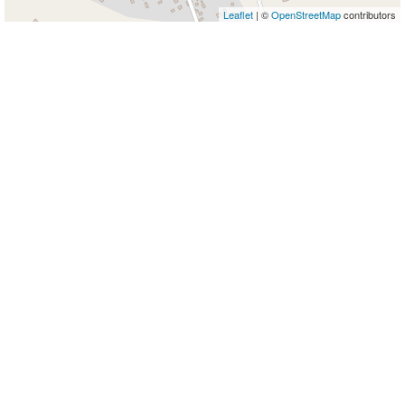
Leaflet
| ©
OpenStreetMap
contributors