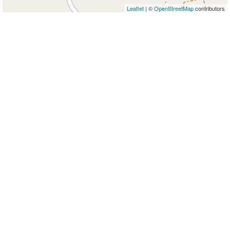
Leaflet
| ©
OpenStreetMap
contributors