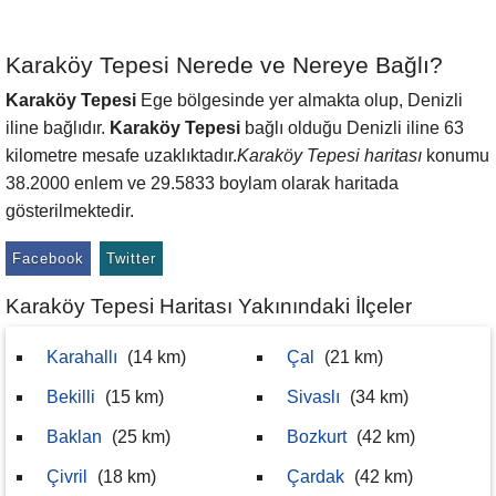
Karaköy Tepesi Nerede ve Nereye Bağlı?
Karaköy Tepesi
Ege bölgesinde yer almakta olup, Denizli
iline bağlıdır.
Karaköy Tepesi
bağlı olduğu Denizli iline 63
kilometre mesafe uzaklıktadır.
Karaköy Tepesi haritası
konumu
38.2000 enlem ve 29.5833 boylam olarak haritada
gösterilmektedir.
Facebook
Twitter
Karaköy Tepesi Haritası Yakınındaki İlçeler
Karahallı
(14 km)
Çal
(21 km)
Bekilli
(15 km)
Sivaslı
(34 km)
Baklan
(25 km)
Bozkurt
(42 km)
Çivril
(18 km)
Çardak
(42 km)