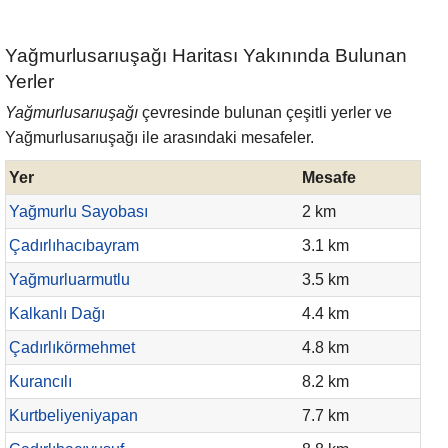
Yağmurlusarıuşağı Haritası Yakınında Bulunan
Yerler
Yağmurlusarıuşağı
çevresinde bulunan çeşitli yerler ve
Yağmurlusarıuşağı ile arasındaki mesafeler.
Yer
Mesafe
Yağmurlu Sayobası
2 km
Çadırlıhacıbayram
3.1 km
Yağmurluarmutlu
3.5 km
Kalkanlı Dağı
4.4 km
Çadırlıkörmehmet
4.8 km
Kurancılı
8.2 km
Kurtbeliyeniyapan
7.7 km