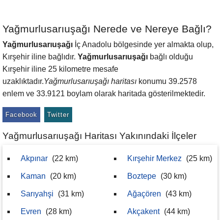
Yağmurlusarıuşağı Nerede ve Nereye Bağlı?
Yağmurlusarıuşağı
İç Anadolu bölgesinde yer almakta olup,
Kırşehir iline bağlıdır.
Yağmurlusarıuşağı
bağlı olduğu
Kırşehir iline 25 kilometre mesafe
uzaklıktadır.
Yağmurlusarıuşağı haritası
konumu 39.2578
enlem ve 33.9121 boylam olarak haritada gösterilmektedir.
Facebook
Twitter
Yağmurlusarıuşağı Haritası Yakınındaki İlçeler
Akpınar
(22 km)
Kırşehir Merkez
(25 km)
Kaman
(20 km)
Boztepe
(30 km)
Sarıyahşi
(31 km)
Ağaçören
(43 km)
Evren
(28 km)
Akçakent
(44 km)