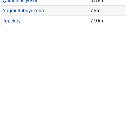
Çadırlıhacıyusuf
8.8 km
Yağmurlubüyükoba
7 km
Tepeköy
7.9 km