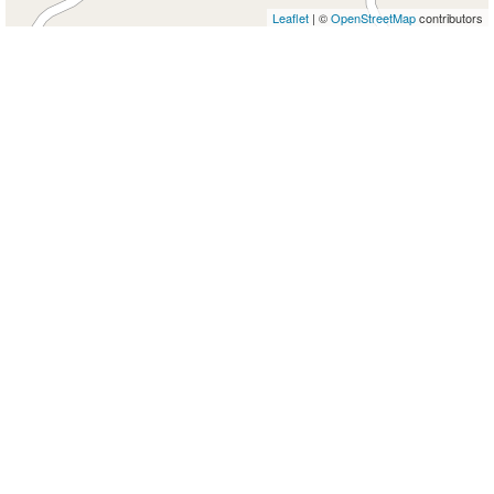
Leaflet
| ©
OpenStreetMap
contributors