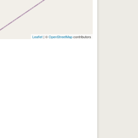
Leaflet
| ©
OpenStreetMap
contributors