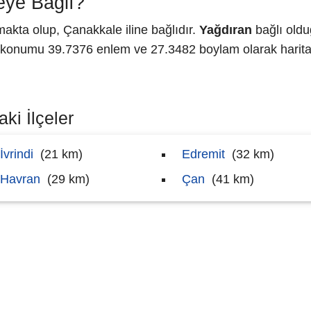
eye Bağlı?
kta olup, Çanakkale iline bağlıdır.
Yağdıran
bağlı oldu
konumu 39.7376 enlem ve 27.3482 boylam olarak haritad
ki İlçeler
İvrindi
(21 km)
Edremit
(32 km)
Havran
(29 km)
Çan
(41 km)