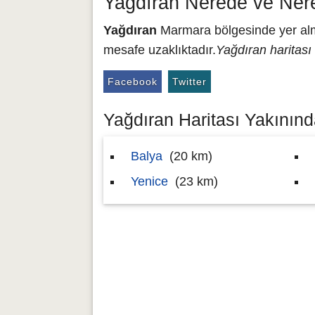
Yağdıran Nerede ve Ner
Yağdıran
Marmara bölgesinde yer alma
mesafe uzaklıktadır.
Yağdıran haritası
Facebook
Twitter
Yağdıran Haritası Yakınında
Balya
(20 km)
Yenice
(23 km)