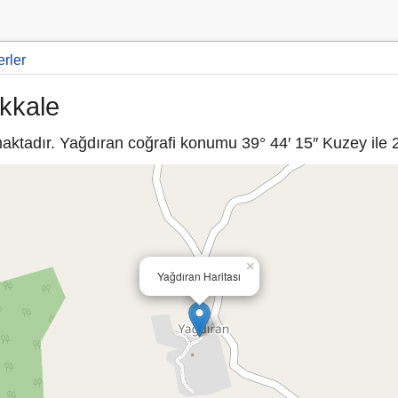
rler
kkale
ktadır. Yağdıran coğrafi konumu 39° 44′ 15″ Kuzey ile 27
×
Yağdıran Haritası