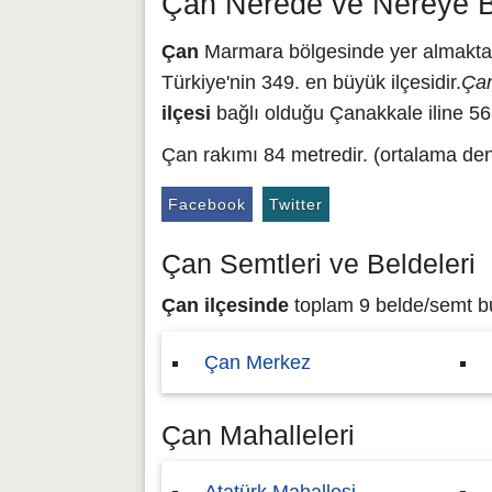
Çan Nerede ve Nereye B
Çan
Marmara bölgesinde yer almakta o
Türkiye'nin 349. en büyük ilçesidir.
Çan
ilçesi
bağlı olduğu Çanakkale iline 56
Çan rakımı 84 metredir. (ortalama den
Facebook
Twitter
Çan Semtleri ve Beldeleri
Çan ilçesinde
toplam 9 belde/semt bul
Çan Merkez
Çan Mahalleleri