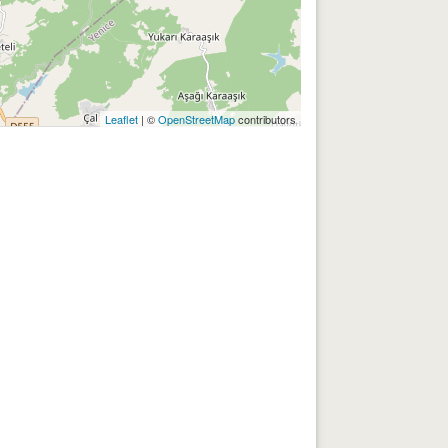
Leaflet
| ©
OpenStreetMap
contributors