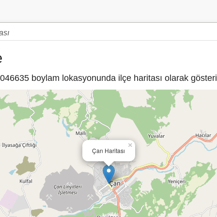
ası
e
46635 boylam lokasyonunda ilçe haritası olarak gösteri
×
Çan Haritası