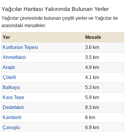
Yağcılar Haritası Yakınında Bulunan Yerler
Yağcılar
çevresinde bulunan çeşitli yerler ve Yağcılar ile
arasındaki mesafeler.
Yer
Mesafe
Kurtlunun Tepesi
3.6 km
Ahmetfakılı
3.5 km
Araplı
4.9 km
Çötelli
4.1 km
Balkaya
5.3 km
Kara Tepe
5.9 km
Dedefakılı
8.3 km
Kamberli
6 km
Çavuşlu
6.9 km