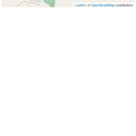
Leaflet
| ©
OpenStreetMap
contributors