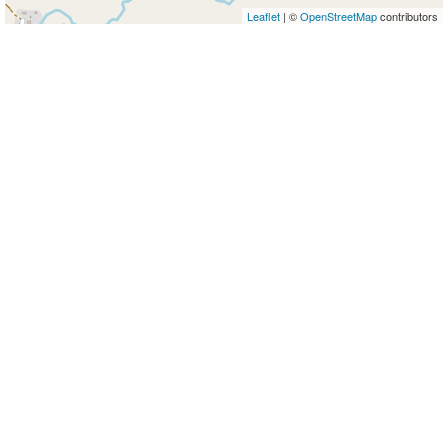
Leaflet
| ©
OpenStreetMap
contributors