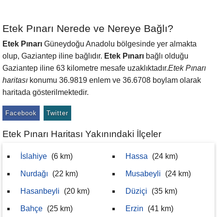
Etek Pınarı Nerede ve Nereye Bağlı?
Etek Pınarı
Güneydoğu Anadolu bölgesinde yer almakta
olup, Gaziantep iline bağlıdır.
Etek Pınarı
bağlı olduğu
Gaziantep iline 63 kilometre mesafe uzaklıktadır.
Etek Pınarı
haritası
konumu 36.9819 enlem ve 36.6708 boylam olarak
haritada gösterilmektedir.
Facebook
Twitter
Etek Pınarı Haritası Yakınındaki İlçeler
İslahiye
(6 km)
Hassa
(24 km)
Nurdağı
(22 km)
Musabeyli
(24 km)
Hasanbeyli
(20 km)
Düziçi
(35 km)
Bahçe
(25 km)
Erzin
(41 km)