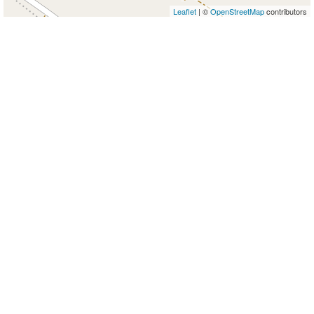
Leaflet
| ©
OpenStreetMap
contributors