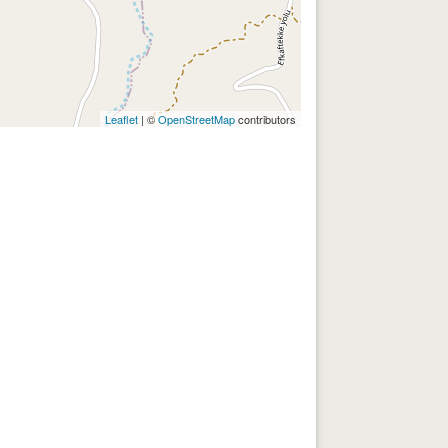
Leaflet
| ©
OpenStreetMap
contributors