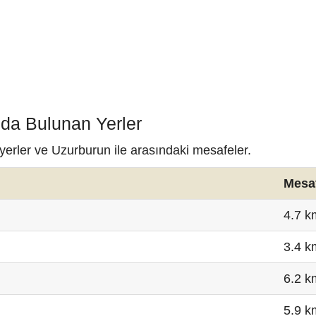
nda Bulunan Yerler
yerler ve Uzurburun ile arasındaki mesafeler.
Mesa
4.7 k
3.4 k
6.2 k
5.9 k