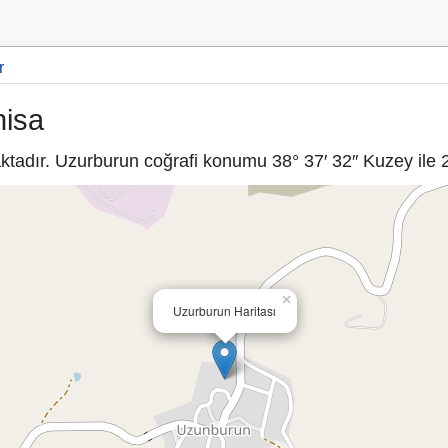
r
nisa
tadır. Uzurburun coğrafi konumu 38° 37′ 32″ Kuzey ile 27
×
Uzurburun Haritası