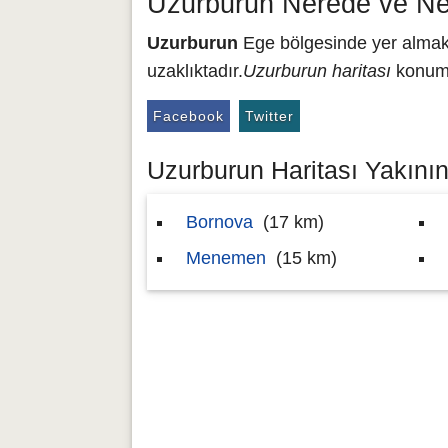
Uzurburun Nerede ve Ne
Uzurburun
Ege bölgesinde yer almakt
uzaklıktadır.
Uzurburun haritası
konumu
Facebook
Twitter
Uzurburun Haritası Yakının
Bornova
(17 km)
Menemen
(15 km)