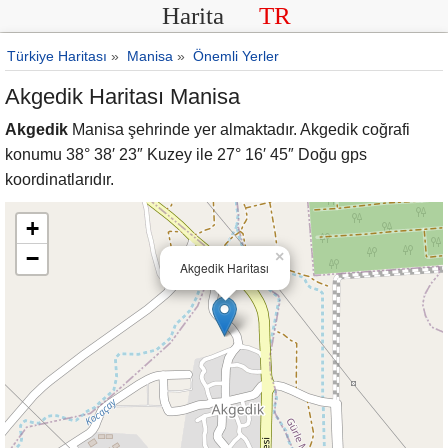
Harita
TR
Türkiye Haritası
»
Manisa
»
Önemli Yerler
Akgedik Haritası Manisa
Akgedik
Manisa şehrinde yer almaktadır. Akgedik coğrafi
konumu 38° 38′ 23″ Kuzey ile 27° 16′ 45″ Doğu gps
koordinatlarıdır.
+
−
×
Akgedik Haritası