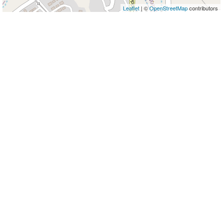
Leaflet
| ©
OpenStreetMap
contributors