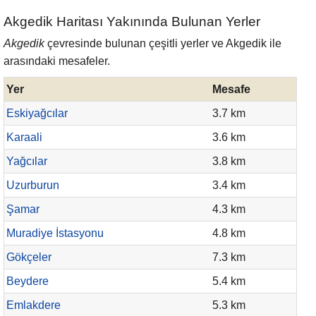
Akgedik Haritası Yakınında Bulunan Yerler
Akgedik
çevresinde bulunan çeşitli yerler ve Akgedik ile
arasındaki mesafeler.
Yer
Mesafe
Eskiyağcılar
3.7 km
Karaali
3.6 km
Yağcılar
3.8 km
Uzurburun
3.4 km
Şamar
4.3 km
Muradiye İstasyonu
4.8 km
Gökçeler
7.3 km
Beydere
5.4 km
Emlakdere
5.3 km