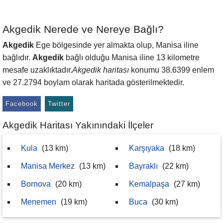
Akgedik Nerede ve Nereye Bağlı?
Akgedik
Ege bölgesinde yer almakta olup, Manisa iline
bağlıdır.
Akgedik
bağlı olduğu Manisa iline 13 kilometre
mesafe uzaklıktadır.
Akgedik haritası
konumu 38.6399 enlem
ve 27.2794 boylam olarak haritada gösterilmektedir.
Facebook
Twitter
Akgedik Haritası Yakınındaki İlçeler
Kula
(13 km)
Karşıyaka
(18 km)
Manisa Merkez
(13 km)
Bayraklı
(22 km)
Bornova
(20 km)
Kemalpaşa
(27 km)
Menemen
(19 km)
Buca
(30 km)