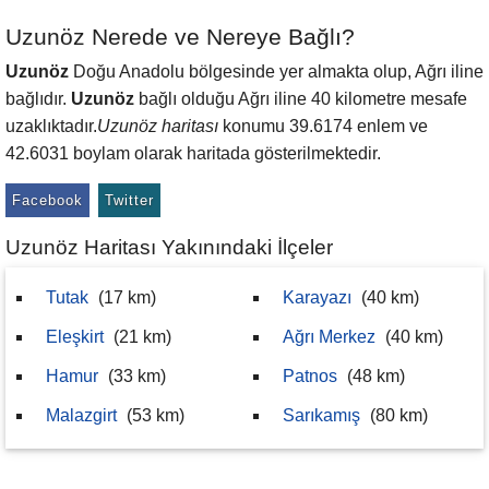
Uzunöz Nerede ve Nereye Bağlı?
Uzunöz
Doğu Anadolu bölgesinde yer almakta olup, Ağrı iline
bağlıdır.
Uzunöz
bağlı olduğu Ağrı iline 40 kilometre mesafe
uzaklıktadır.
Uzunöz haritası
konumu 39.6174 enlem ve
42.6031 boylam olarak haritada gösterilmektedir.
Facebook
Twitter
Uzunöz Haritası Yakınındaki İlçeler
Tutak
(17 km)
Karayazı
(40 km)
Eleşkirt
(21 km)
Ağrı Merkez
(40 km)
Hamur
(33 km)
Patnos
(48 km)
Malazgirt
(53 km)
Sarıkamış
(80 km)