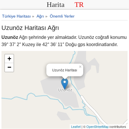
Harita
TR
Türkiye Haritası
»
Ağrı
»
Önemli Yerler
Uzunöz Haritası Ağrı
Uzunöz
Ağrı şehrinde yer almaktadır. Uzunöz coğrafi konumu
39° 37′ 2″ Kuzey ile 42° 36′ 11″ Doğu gps koordinatlarıdır.
+
−
×
Uzunöz Haritası
Leaflet
| ©
OpenStreetMap
contributors