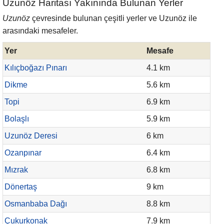
Uzunöz Haritası Yakınında Bulunan Yerler
Uzunöz
çevresinde bulunan çeşitli yerler ve Uzunöz ile
arasındaki mesafeler.
Yer
Mesafe
Kılıçboğazı Pınarı
4.1 km
Dikme
5.6 km
Topi
6.9 km
Bolaşlı
5.9 km
Uzunöz Deresi
6 km
Ozanpınar
6.4 km
Mızrak
6.8 km
Dönertaş
9 km
Osmanbaba Dağı
8.8 km
Çukurkonak
7.9 km