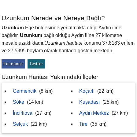
Uzunkum Nerede ve Nereye Bağlı?
Uzunkum
Ege bölgesinde yer almakta olup, Aydın iline
bağlıdır.
Uzunkum
bağlı olduğu Aydın iline 27 kilometre
mesafe uzaklıktadır.
Uzunkum haritası
konumu 37.8183 enlem
ve 27.5395 boylam olarak haritada gösterilmektedir.
Facebook
Twitter
Uzunkum Haritası Yakınındaki İlçeler
Germencik
(8 km)
Koçarlı
(22 km)
Söke
(14 km)
Kuşadası
(25 km)
İncirliova
(17 km)
Aydın Merkez
(27 km)
Selçuk
(21 km)
Tire
(35 km)