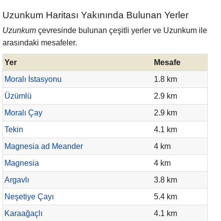
Uzunkum Haritası Yakınında Bulunan Yerler
Uzunkum
çevresinde bulunan çeşitli yerler ve Uzunkum ile
arasındaki mesafeler.
Yer
Mesafe
Moralı İstasyonu
1.8 km
Üzümlü
2.9 km
Moralı Çay
2.9 km
Tekin
4.1 km
Magnesia ad Meander
4 km
Magnesia
4 km
Argavlı
3.8 km
Neşetiye Çayı
5.4 km
Karaağaçlı
4.1 km