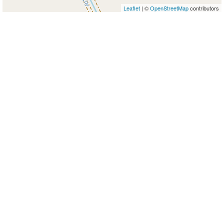
Leaflet
| ©
OpenStreetMap
contributors