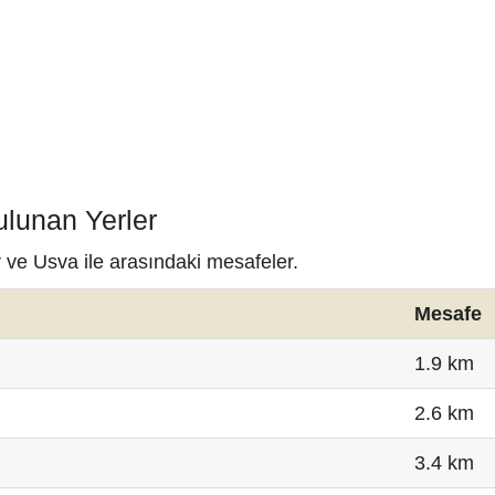
ulunan Yerler
r ve Usva ile arasındaki mesafeler.
Mesafe
1.9 km
2.6 km
3.4 km