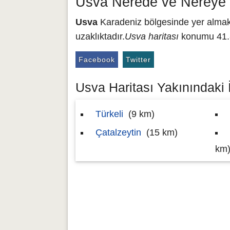
Usva Nerede ve Nereye 
Usva
Karadeniz bölgesinde yer almakta
uzaklıktadır.
Usva haritası
konumu 41.8
Facebook
Twitter
Usva Haritası Yakınındaki İ
Türkeli
(9 km)
Çatalzeytin
(15 km)
km