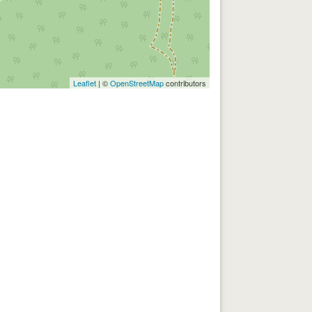
Leaflet
| ©
OpenStreetMap
contributors