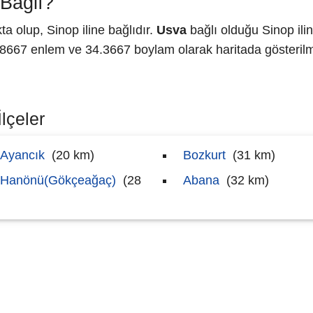
Bağlı?
 olup, Sinop iline bağlıdır.
Usva
bağlı olduğu Sinop ili
667 enlem ve 34.3667 boylam olarak haritada gösterilm
lçeler
Ayancık
(20 km)
Bozkurt
(31 km)
Hanönü(Gökçeağaç)
(28
Abana
(32 km)
)