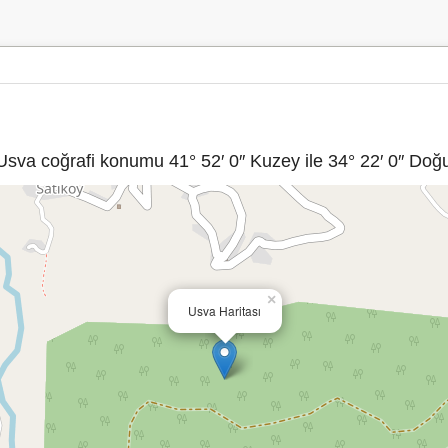
sva coğrafi konumu 41° 52′ 0″ Kuzey ile 34° 22′ 0″ Doğu 
×
Usva Haritası