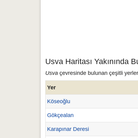
Usva Haritası Yakınında B
Usva
çevresinde bulunan çeşitli yerle
Yer
Köseoğlu
Gökçealan
Karapınar Deresi