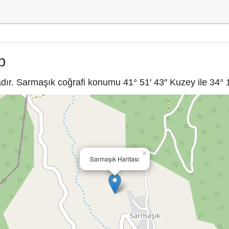
p
ır. Sarmaşık coğrafi konumu 41° 51′ 43″ Kuzey ile 34° 1
×
Sarmaşık Haritası