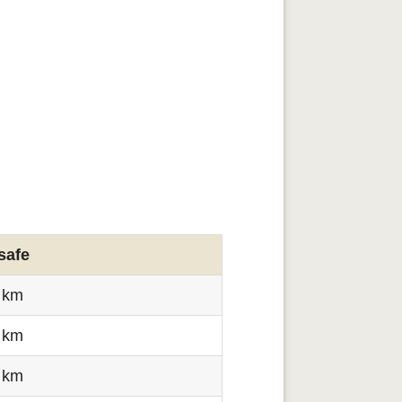
safe
 km
 km
 km