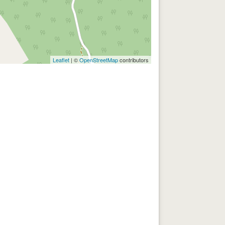
Leaflet
| ©
OpenStreetMap
contributors