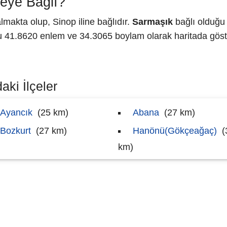
eye Bağlı?
makta olup, Sinop iline bağlıdır.
Sarmaşık
bağlı olduğu 
41.8620 enlem ve 34.3065 boylam olarak haritada göste
aki İlçeler
Ayancık
(25 km)
Abana
(27 km)
Bozkurt
(27 km)
Hanönü(Gökçeağaç)
(
km)