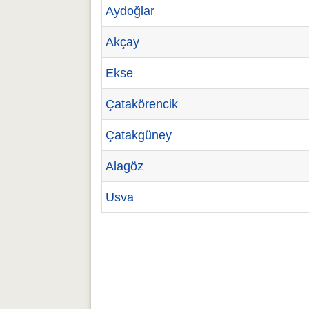
Aydoğlar
Akçay
Ekse
Çatakörencik
Çatakgüney
Alagöz
Usva